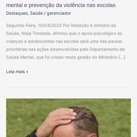
mental e prevenção da violência nas escolas
da
Destaques
,
Saúde
/
gerenciador
Saúde
vai
Segunda-Feira, 10/04/2023 Por Redação A ministra da
fortalecer
Saúde, Nísia Trindade, afirmou que o apoio psicológico às
apoio
crianças e adolescentes nas escolas será uma das pautas
à
prioritárias nas ações desenvolvidas pelo Departamento de
saúde
Saúde Mental, que foi criado nesta gestão do Ministério […]
mental
e
Leia mais »
prevenção
da
violência
nas
FLAMENGO
escolas
:
VEXAME
HISTÓRICO
E