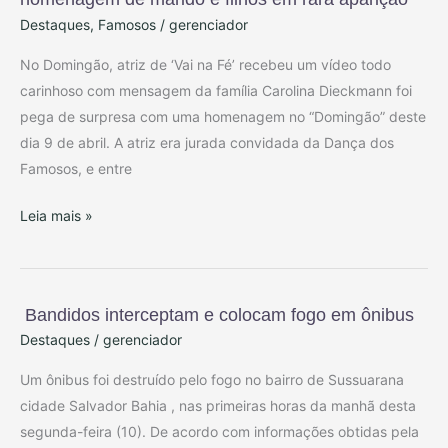
Destaques
,
Famosos
/
gerenciador
No Domingão, atriz de ‘Vai na Fé’ recebeu um vídeo todo
carinhoso com mensagem da família Carolina Dieckmann foi
pega de surpresa com uma homenagem no “Domingão” deste
dia 9 de abril. A atriz era jurada convidada da Dança dos
Famosos, e entre
Leia mais »
Bandidos interceptam e colocam fogo em ônibus
Bandidos
Destaques
/
gerenciador
interceptam
e
Um ônibus foi destruído pelo fogo no bairro de Sussuarana
colocam
cidade Salvador Bahia , nas primeiras horas da manhã desta
fogo
segunda-feira (10). De acordo com informações obtidas pela
em