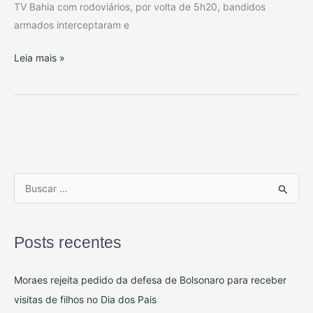
TV Bahia com rodoviários, por volta de 5h20, bandidos
ônibus
armados interceptaram e
Leia mais »
P
e
s
Posts recentes
q
u
Moraes rejeita pedido da defesa de Bolsonaro para receber
i
visitas de filhos no Dia dos Pais
s