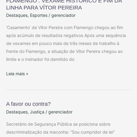
FLAMENGO : VEXAME HISTÓRICO E FIM DA
LINHA PARA VÍTOR PEREIRA
Destaques
,
Esportes
/
gerenciador
‘Casamento’ de Vítor Pereira com Flamengo chegou ao fim
após acúmulo de resultados negativos Após uma sequência
de vexames em pouco mais de três meses de trabalho à
frente do Flamengo, a situação de Vítor Pereira chegou ao
limite e o treinador foi demitido do
Leia mais »
A favor ou contra?
A
Destaques
,
Justiça
/
gerenciador
favor
ou
Secretário de Segurança Pública se posiciona sobre
contra?
descriminalização da maconha: “Sou cumpridor de lei”