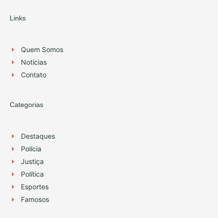
s
u
t
t
Links
a
u
g
b
r
e
Quem Somos
a
Notícias
m
Contato
Categorias
Destaques
Polícia
Justiça
Política
Esportes
Famosos