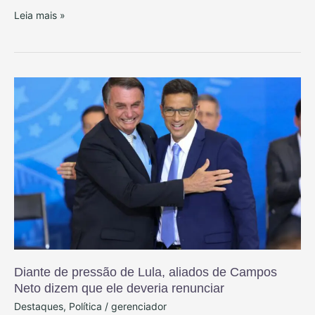
em
Leia mais »
Simões
Filho;
homens
Diante
armados
de
chamaram
pressão
vítima
de
e
Lula,
dispararam
aliados
de
Campos
Neto
dizem
que
Diante de pressão de Lula, aliados de Campos
ele
Neto dizem que ele deveria renunciar
deveria
Destaques
,
Política
/
gerenciador