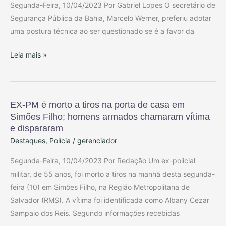
Segunda-Feira, 10/04/2023 Por Gabriel Lopes O secretário de
Segurança Pública da Bahia, Marcelo Werner, preferiu adotar
uma postura técnica ao ser questionado se é a favor da
Leia mais »
EX-PM é morto a tiros na porta de casa em
EX-
Simões Filho; homens armados chamaram vítima
PM
e dispararam
é
Destaques
,
Polícia
/
gerenciador
morto
a
Segunda-Feira, 10/04/2023 Por Redação Um ex-policial
tiros
militar, de 55 anos, foi morto a tiros na manhã desta segunda-
na
feira (10) em Simões Filho, na Região Metropolitana de
porta
Salvador (RMS). A vítima foi identificada como Albany Cezar
de
Sampaio dos Reis. Segundo informações recebidas
casa