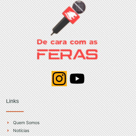
I
Y
n
o
Links
s
u
t
t
Quem Somos
Notícias