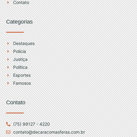
a
u
Contato
g
b
Categorias
r
e
a
Destaques
Polícia
m
Justiça
Política
Esportes
Famosos
Contato
(75) 99127 - 4220
contato@decaracomasferas.com.br