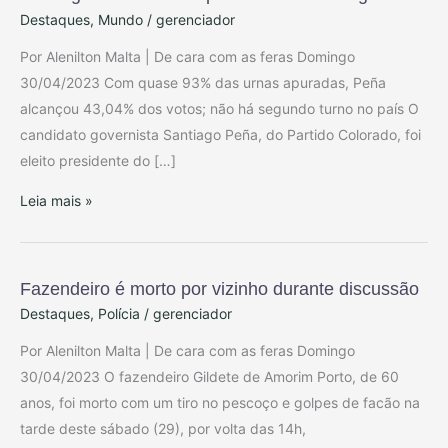
Destaques
,
Mundo
/
gerenciador
Peña
é
Por Alenilton Malta | De cara com as feras Domingo
eleito
30/04/2023 Com quase 93% das urnas apuradas, Peña
presidente
alcançou 43,04% dos votos; não há segundo turno no país O
do
candidato governista Santiago Peña, do Partido Colorado, foi
Paraguai
eleito presidente do […]
Leia mais »
Fazendeiro é morto por vizinho durante discussão
Fazendeiro
Destaques
,
Polícia
/
gerenciador
é
morto
Por Alenilton Malta | De cara com as feras Domingo
por
30/04/2023 O fazendeiro Gildete de Amorim Porto, de 60
vizinho
anos, foi morto com um tiro no pescoço e golpes de facão na
durante
tarde deste sábado (29), por volta das 14h,
discussão