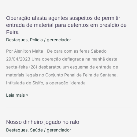
comércio
de
ouro
Operação afasta agentes suspeitos de permitir
Operação
entrada de material para detentos em presídio de
afasta
Feira
agentes
Destaques
,
Polícia
/
gerenciador
suspeitos
de
Por Alenilton Malta | De cara com as feras Sábado
permitir
29/04/2023 Uma operação deflagrada na manhã desta
entrada
sexta-feira (28) desbaratou um esquema de entrada de
de
materiais ilegais no Conjunto Penal de Feira de Santana.
material
Intitulada de Sísifo, a operação liderada
para
Leia mais »
detentos
em
presídio
de
Nosso dinheiro jogado no ralo
Nosso
Feira
Destaques
,
Saúde
/
gerenciador
dinheiro