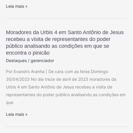
Leia mais »
Moradores da Urbis 4 em Santo Antônio de Jesus
Moradores
recebeu a visita de representantes do poder
da
público analisando as condições em que se
Urbis
encontra o pinicão
4
Destaques
/
gerenciador
em
Santo
Por Evandro Aranha | De cara com as feras Domingo
Antônio
30/04/2023 No dia treze de abril de 2023 moradores da
de
Urbis 4 em Santo Antônio de Jesus recebeu a visita de
Jesus
representantes do poder público analisando as condições em
recebeu
que
a
Leia mais »
visita
de
representantes