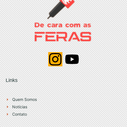
I
Y
n
o
Links
s
u
t
t
Quem Somos
Notícias
a
u
Contato