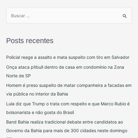
P
e
s
Posts recentes
q
u
Policial reage a assalto e mata suspeito com tiro em Salvador
i
Onça ataca pitbull dentro de casa em condomínio na Zona
s
Norte de SP
a
Homem é preso suspeito de matar companheira a facadas em
r
via pública no interior da Bahia
p
o
Lula diz que Trump o trata com respeito e que Marco Rubio é
r
bolsonarista e não gosta do Brasil
:
Band Bahia realiza tradicional debate entre candidatos ao
Governo da Bahia para mais de 300 cidades neste domingo