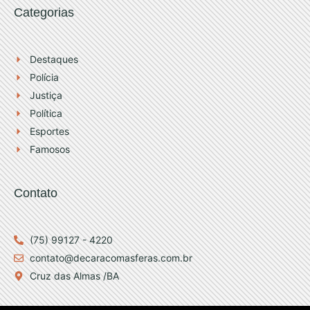
g
b
Categorias
r
e
Destaques
a
Polícia
Justiça
m
Política
Esportes
Famosos
Contato
(75) 99127 - 4220
contato@decaracomasferas.com.br
Cruz das Almas /BA