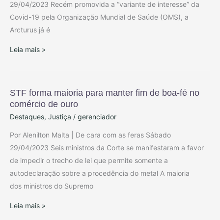
cresce
29/04/2023 Recém promovida a “variante de interesse” da
no
Covid-19 pela Organização Mundial de Saúde (OMS), a
mundo
Arcturus já é
e
Leia mais »
já
preocupa
Reino
UnidoArcturus:
STF forma maioria para manter fim de boa-fé no
STF
comércio de ouro
forma
Destaques
,
Justiça
/
gerenciador
maioria
para
Por Alenilton Malta | De cara com as feras Sábado
manter
29/04/2023 Seis ministros da Corte se manifestaram a favor
fim
de impedir o trecho de lei que permite somente a
de
autodeclaração sobre a procedência do metal A maioria
boa-
dos ministros do Supremo
fé
Leia mais »
no