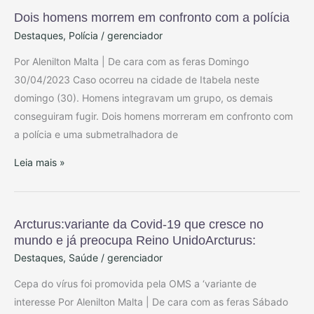
Dois homens morrem em confronto com a polícia
Dois
do
Destaques
,
Polícia
/
gerenciador
homens
poder
morrem
público
Por Alenilton Malta | De cara com as feras Domingo
em
analisando
30/04/2023 Caso ocorreu na cidade de Itabela neste
confronto
as
domingo (30). Homens integravam um grupo, os demais
com
condições
conseguiram fugir. Dois homens morreram em confronto com
a
em
a polícia e uma submetralhadora de
polícia
que
Leia mais »
se
encontra
o
pinicão
Arcturus:variante da Covid-19 que cresce no
Arcturus:variante
mundo e já preocupa Reino UnidoArcturus:
da
Destaques
,
Saúde
/
gerenciador
Covid-
19
Cepa do vírus foi promovida pela OMS a ‘variante de
que
interesse Por Alenilton Malta | De cara com as feras Sábado