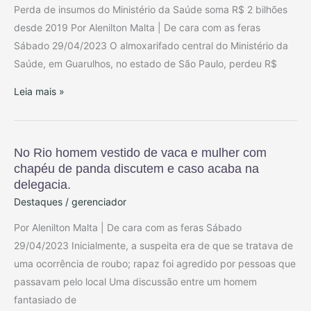
jogado
Perda de insumos do Ministério da Saúde soma R$ 2 bilhões
no
desde 2019 Por Alenilton Malta | De cara com as feras
ralo
Sábado 29/04/2023 O almoxarifado central do Ministério da
Saúde, em Guarulhos, no estado de São Paulo, perdeu R$
Leia mais »
No Rio homem vestido de vaca e mulher com
No
chapéu de panda discutem e caso acaba na
Rio
delegacia.
homem
Destaques
/
gerenciador
vestido
de
Por Alenilton Malta | De cara com as feras Sábado
vaca
29/04/2023 Inicialmente, a suspeita era de que se tratava de
e
uma ocorrência de roubo; rapaz foi agredido por pessoas que
mulher
passavam pelo local Uma discussão entre um homem
com
fantasiado de