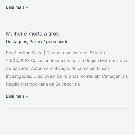
chapéu
Leia mais »
de
panda
discutem e
caso
Mulher é morta a tiros
Mulher
acaba
Destaques
,
Polícia
/
gerenciador
é
na
morta
Por Alenilton Malta | De cara com as feras Sábado
delegacia.
a
29/04/2023 Caso aconteceu em bar na Região Metropolitana
tiros
de Salvador Autoria e motivação do crime ainda são
investigadas. Uma jovem de 18 anos morreu em Camaçari, na
Região Metropolitana de Salvador, na
Leia mais »