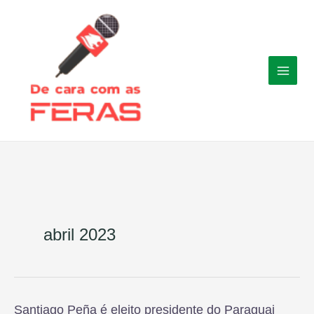
Ir
para
o
conteúdo
abril 2023
Santiago Peña é eleito presidente do Paraguai
Santiago