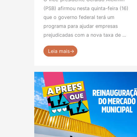
(PSB) afirmou nesta quinta-feira (16)
que o governo federal terá um
programa para ajudar empresas
prejudicadas com a nova taxa de ...
Leia mais→