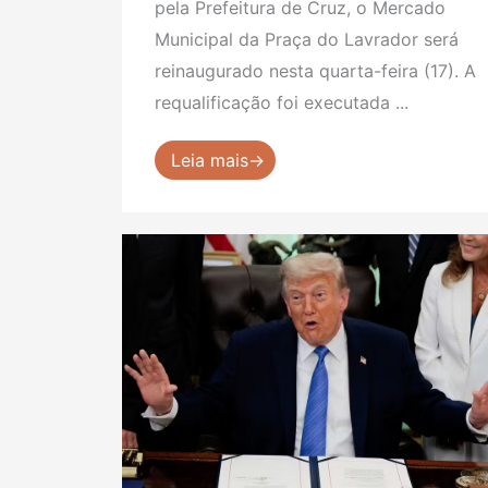
pela Prefeitura de Cruz, o Mercado
Municipal da Praça do Lavrador será
reinaugurado nesta quarta-feira (17). A
requalificação foi executada ...
Leia mais→