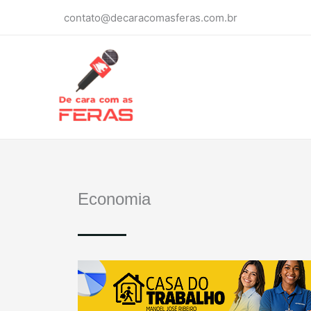
Ir
contato@decaracomasferas.com.br
para
o
conteúdo
Economia