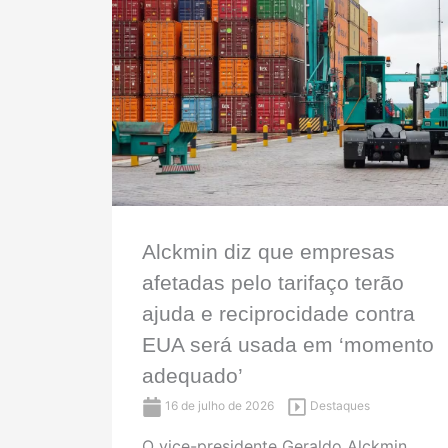
Alckmin diz que empresas
afetadas pelo tarifaço terão
ajuda e reciprocidade contra
EUA será usada em ‘momento
adequado’
16 de julho de 2026
Destaques
O vice-presidente Geraldo Alckmin