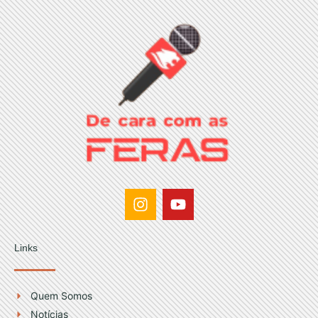
I
Y
n
o
s
u
t
t
Links
a
u
g
b
r
e
Quem Somos
a
Notícias