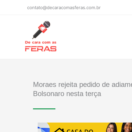
Ir
contato@decaracomasferas.com.br
para
o
conteúdo
Moraes rejeita pedido de adia
Bolsonaro nesta terça