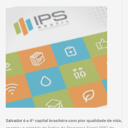
Salvador
é a 4ª capital brasileira com pior qualidade de vida
,
apontou o relatório do Índice de Progresso Social (IPS) de