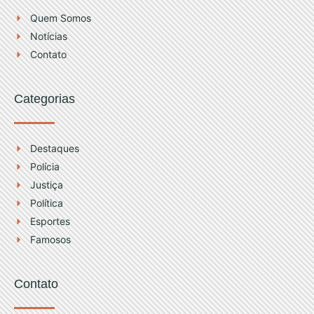
r
e
Quem Somos
a
Notícias
m
Contato
Categorias
Destaques
Polícia
Justiça
Política
Esportes
Famosos
Contato