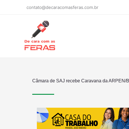
Ir
contato@decaracomasferas.com.br
para
o
conteúdo
Câmara de SAJ recebe Caravana da ARPEN/BA 