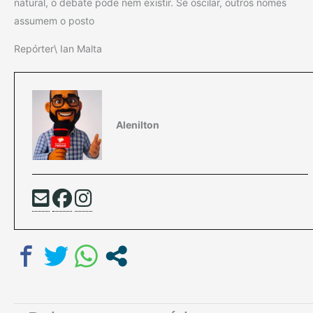
natural, o debate pode nem existir. Se oscilar, outros nomes
assumem o posto
Repórter\ Ian Malta
Alenilton