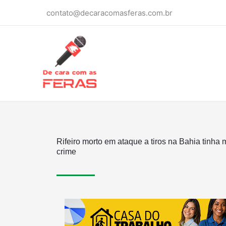
Ir
contato@decaracomasferas.com.br
para
o
conteúdo
Rifeiro morto em ataque a tiros na Bahia tinha
crime