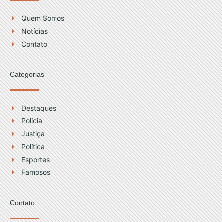
g
b
r
e
Quem Somos
a
Notícias
m
Contato
Categorias
Destaques
Polícia
Justiça
Política
Esportes
Famosos
Contato