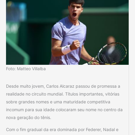
Foto: Matteo Villalba
Desde muito jovem, Carlos Alcaraz passou de promessa a
realidade no circuito mundial. Títulos importantes, vitórias
sobre grandes nomes e uma maturidade competitiva
incomum para sua idade colocaram seu nome no centro da
nova geração do tênis.
Com o fim gradual da era dominada por Federer, Nadal e