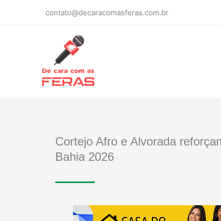
Ir
contato@decaracomasferas.com.br
para
o
conteúdo
Cortejo Afro e Alvorada reforçam
Bahia 2026