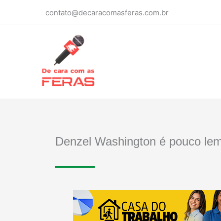
Ir
contato@decaracomasferas.com.br
para
o
conteúdo
Denzel Washington é pouco le