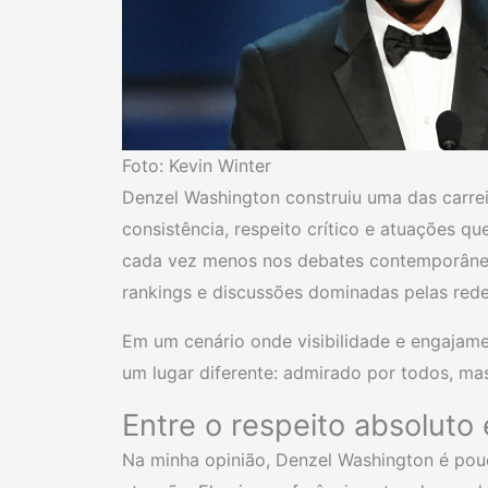
Foto: Kevin Winter
Denzel Washington construiu uma das carrei
consistência, respeito crítico e atuações 
cada vez menos nos debates contemporâneos
rankings e discussões dominadas pelas rede
Em um cenário onde visibilidade e engajame
um lugar diferente: admirado por todos, ma
Entre o respeito absoluto
Na minha opinião, Denzel Washington é pou