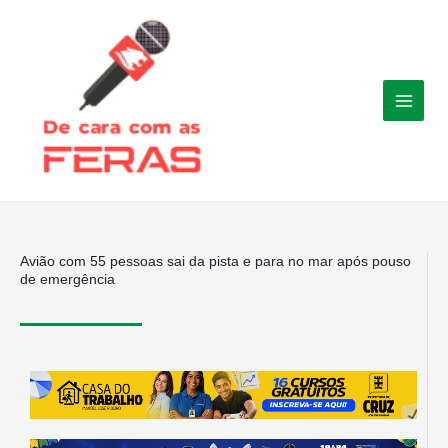
Ir
para
o
conteúdo
Avião com 55 pessoas sai da pista e para no mar após pouso
de emergência