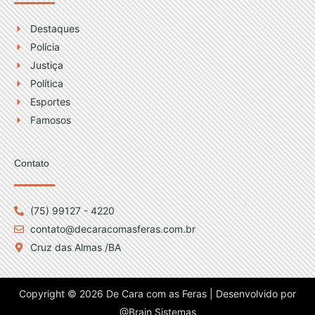
Destaques
Polícia
Justiça
Política
Esportes
Famosos
Contato
(75) 99127 - 4220
contato@decaracomasferas.com.br
Cruz das Almas /BA
Copyright © 2026 De Cara com as Feras | Desenvolvido por
@Brain Sistemas