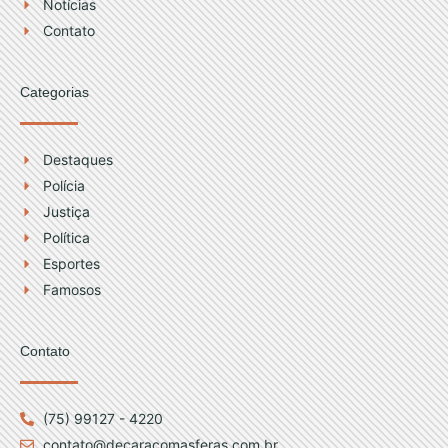
Notícias
m
Contato
Categorias
Destaques
Polícia
Justiça
Política
Esportes
Famosos
Contato
(75) 99127 - 4220
contato@decaracomasferas.com.br