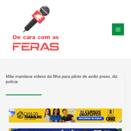
Ir
para
o
conteúdo
Mãe mandava vídeos da filha para piloto de avião preso, diz
polícia