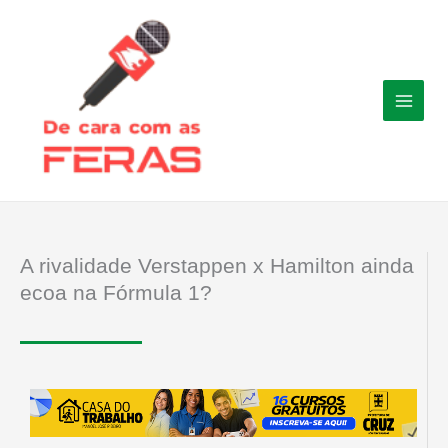
Ir
para
o
conteúdo
A rivalidade Verstappen x Hamilton ainda
ecoa na Fórmula 1?