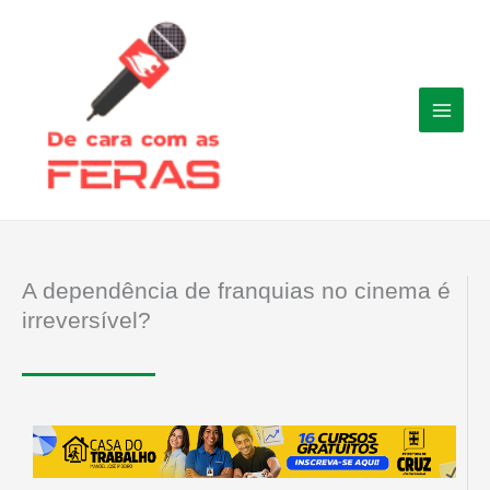
Ir
para
o
conteúdo
A dependência de franquias no cinema é
irreversível?