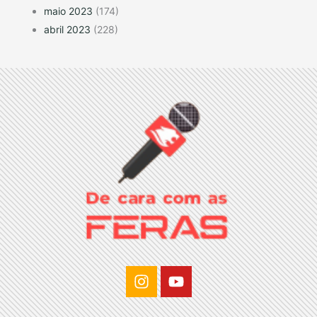
maio 2023
(174)
abril 2023
(228)
I
Y
n
o
s
u