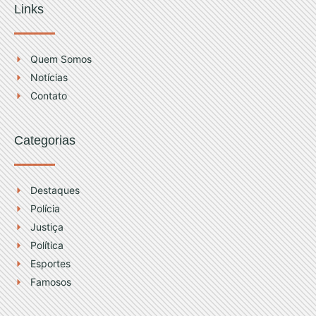
t
t
Links
a
u
g
b
r
e
Quem Somos
a
Notícias
m
Contato
Categorias
Destaques
Polícia
Justiça
Política
Esportes
Famosos