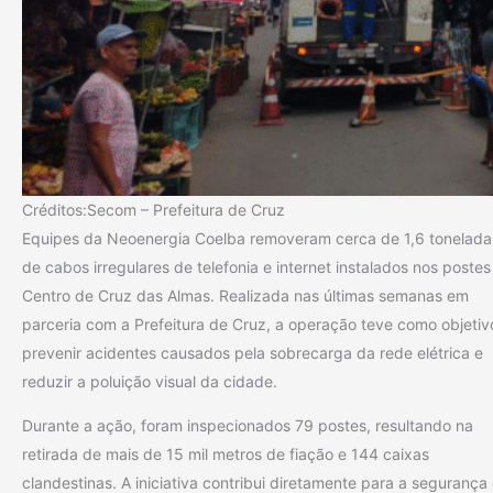
Créditos:Secom – Prefeitura de Cruz
Equipes da Neoenergia Coelba removeram cerca de 1,6 tonelada
de cabos irregulares de telefonia e internet instalados nos postes
Centro de Cruz das Almas. Realizada nas últimas semanas em
parceria com a Prefeitura de Cruz, a operação teve como objetiv
prevenir acidentes causados pela sobrecarga da rede elétrica e
reduzir a poluição visual da cidade.
Durante a ação, foram inspecionados 79 postes, resultando na
retirada de mais de 15 mil metros de fiação e 144 caixas
clandestinas. A iniciativa contribui diretamente para a segurança