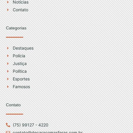
Notícias
m
Contato
Categorias
Destaques
Polícia
Justiça
Política
Esportes
Famosos
Contato
(75) 99127 - 4220
contato@decaracomasferas.com.br