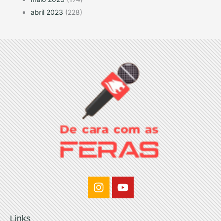
abril 2023
(228)
I
Y
n
o
s
u
t
t
Links