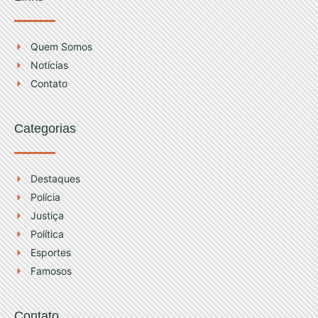
a
u
g
b
r
e
Quem Somos
a
Notícias
m
Contato
Categorias
Destaques
Polícia
Justiça
Política
Esportes
Famosos
Contato