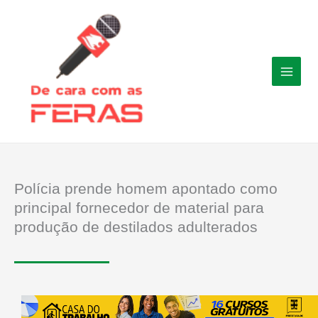
Ir
para
o
conteúdo
Polícia prende homem apontado como
principal fornecedor de material para
produção de destilados adulterados