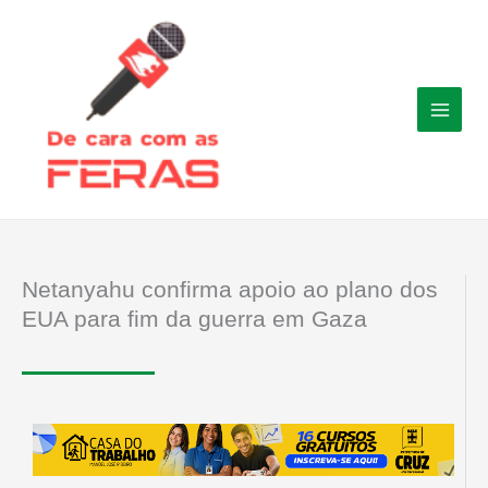
Ir
para
o
conteúdo
Netanyahu confirma apoio ao plano dos
EUA para fim da guerra em Gaza