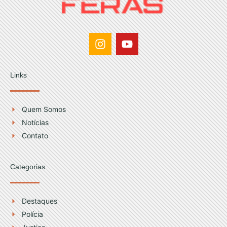
I
Y
n
o
s
u
t
t
Links
a
u
g
b
r
e
Quem Somos
a
Notícias
m
Contato
Categorias
Destaques
Polícia