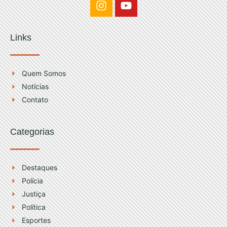
n
o
s
u
t
t
Links
a
u
g
b
r
e
Quem Somos
a
Notícias
m
Contato
Categorias
Destaques
Polícia
Justiça
Política
Esportes