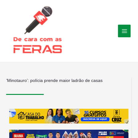
Ir
para
o
conteúdo
‘Minotauro’: polícia prende maior ladrão de casas