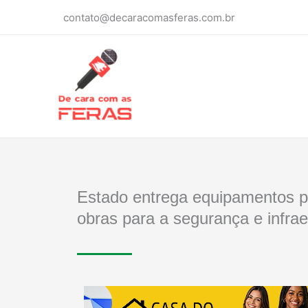
Ir
contato@decaracomasferas.com.br
para
o
conteúdo
Estado entrega equipamentos p
obras para a segurança e infrae