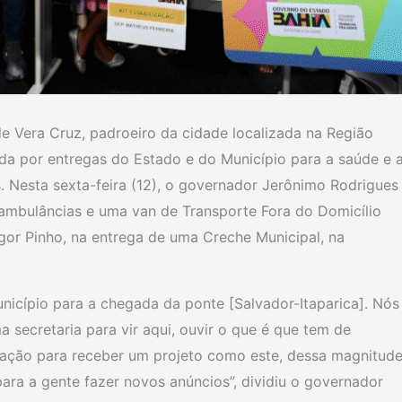
 Vera Cruz, padroeiro da cidade localizada na Região
da por entregas do Estado e do Município para a saúde e 
 Nesta sexta-feira (12), o governador Jerônimo Rodrigues
ambulâncias e uma van de Transporte Fora do Domicílio
gor Pinho, na entrega de uma Creche Municipal, na
icípio para a chegada da ponte [Salvador-Itaparica]. Nós
ecretaria para vir aqui, ouvir o que é que tem de
lação para receber um projeto como este, dessa magnitude
ara a gente fazer novos anúncios”, dividiu o governador