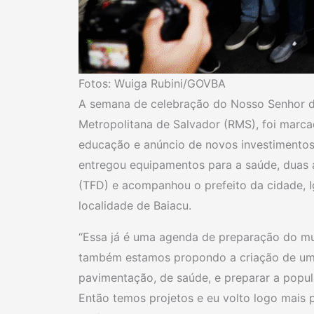
Fotos: Wuiga Rubini/GOVBA
A semana de celebração do Nosso Senhor de
Metropolitana de Salvador (RMS), foi marca
educação e anúncio de novos investimentos.
entregou equipamentos para a saúde, duas 
(TFD) e acompanhou o prefeito da cidade, I
localidade de Baiacu.
“Essa já é uma agenda de preparação do mun
também estamos propondo a criação de uma s
pavimentação, de saúde, e preparar a popu
Então temos projetos e eu volto logo mais p