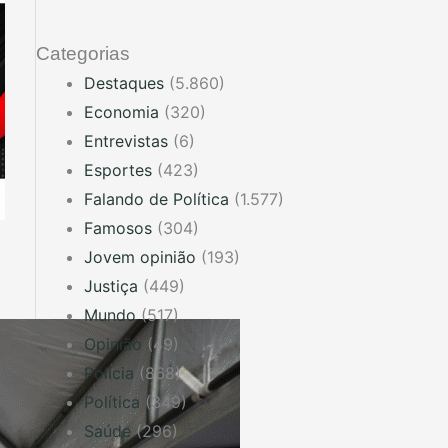
Categorias
Destaques
(5.860)
Economia
(320)
Entrevistas
(6)
Esportes
(423)
Falando de Política
(1.577)
Famosos
(304)
Jovem opinião
(193)
Justiça
(449)
Mundo
(517)
Opinião
(49)
Polícia
(868)
Política
(349)
Saúde
(296)