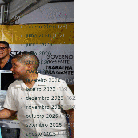
Arquivos
agosto 2026
(29)
julho 2026
(102)
junho 2026
(135)
maio 2026
(154)
abril 2026
(146)
março 2026
(175)
fevereiro 2026
(180)
janeiro 2026
(139)
dezembro 2025
(162)
novembro 2025
(159)
outubro 2025
(159)
setembro 2025
(181)
agosto 2025
(145)