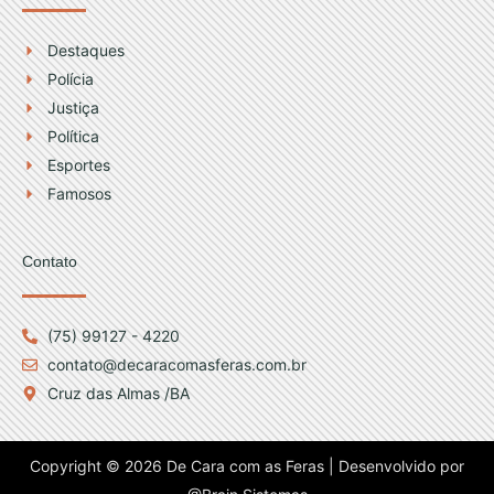
Destaques
Polícia
Justiça
Política
Esportes
Famosos
Contato
(75) 99127 - 4220
contato@decaracomasferas.com.br
Cruz das Almas /BA
Copyright © 2026 De Cara com as Feras | Desenvolvido por