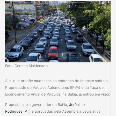
Foto: German Maldonado
A lei que propõe mudanças na cobrança do Imposto sobre a
Propriedade de Veículos Automotores (IPVA) e da Taxa de
Licenciamento Anual de Veículos, na Bahia, já entrou em vigor.
Propostas pelo governador da Bahia,
Jerônimo
Rodrigues
(
PT
) e aprovadas pela Assembleia Legislativa