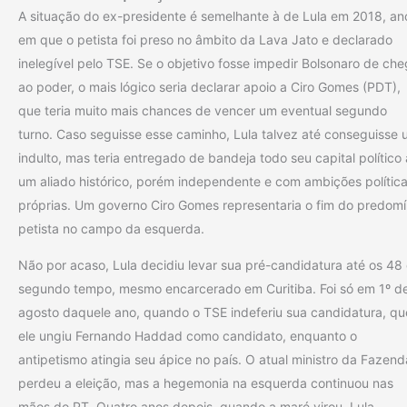
A situação do ex-presidente é semelhante à de Lula em 2018, an
em que o petista foi preso no âmbito da Lava Jato e declarado
inelegível pelo TSE. Se o objetivo fosse impedir Bolsonaro de che
ao poder, o mais lógico seria declarar apoio a Ciro Gomes (PDT),
que teria muito mais chances de vencer um eventual segundo
turno. Caso seguisse esse caminho, Lula talvez até conseguisse
indulto, mas teria entregado de bandeja todo seu capital político 
um aliado histórico, porém independente e com ambições polític
próprias. Um governo Ciro Gomes representaria o fim do predomí
petista no campo da esquerda.
Não por acaso, Lula decidiu levar sua pré-candidatura até os 48
segundo tempo, mesmo encarcerado em Curitiba. Foi só em 1º d
agosto daquele ano, quando o TSE indeferiu sua candidatura, qu
ele ungiu Fernando Haddad como candidato, enquanto o
antipetismo atingia seu ápice no país. O atual ministro da Fazend
perdeu a eleição, mas a hegemonia na esquerda continuou nas
mãos do PT. Quatro anos depois, quando a maré virou, Lula