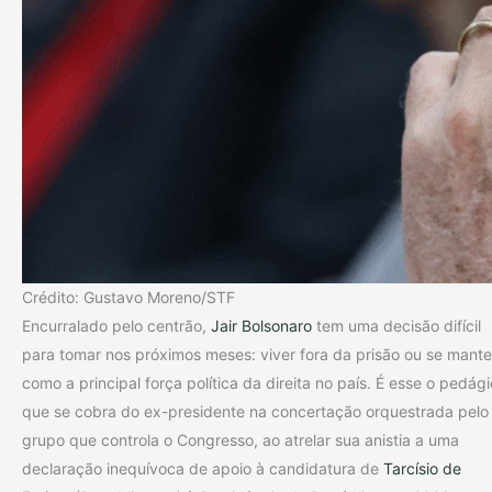
Crédito: Gustavo Moreno/STF
Encurralado pelo centrão,
Jair Bolsonaro
tem uma decisão difícil
para tomar nos próximos meses: viver fora da prisão ou se mante
como a principal força política da direita no país. É esse o pedági
que se cobra do ex-presidente na concertação orquestrada pelo
grupo que controla o Congresso, ao atrelar sua anistia a uma
declaração inequívoca de apoio à candidatura de
Tarcísio de