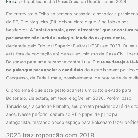
Freitas
(Republicanos) à Presidência da República em 2026.
Em entrevista à Folha na semana passada, o senador e president
do PP, Ciro Nogueira (PI), deixou claro o que já se falava nos
bastidores.
A “anistia ampla, geral e irrestrita” que se costura n
parlamento não inclui a inelegibilidade do ex-presidente
,
declarada pelo Tribunal Superior Eleitoral (TSE) em 2023. Ou seja
está fora de cogitação até de seu ex-ministro da Casa Civil libert
Bolsonaro para uma revanche contra Lula.
O que se deseja é tê-l
no palanque para apoiar o candidato
do establishment político 
Congresso, da Faria Lima e, possivelmente, de boa parte da mídi
O problema é que esse gesto acarreta um custo elevado para
Bolsonaro. Ele estará, em tese, elegível em 2030. Porém, caso
Tarcísio seja alçado ao Planalto, seu projeto presidencial é de oit
anos. Nesse período, caberá ao PT o papel de principal
antagonista, restando pouco espaço para Bolsonaro fazer polític
2026 traz repetição com 2018