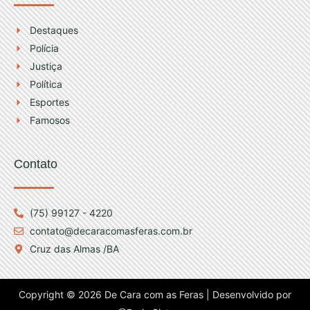
Destaques
Polícia
Justiça
Política
Esportes
Famosos
Contato
(75) 99127 - 4220
contato@decaracomasferas.com.br
Cruz das Almas /BA
Copyright © 2026 De Cara com as Feras | Desenvolvido por