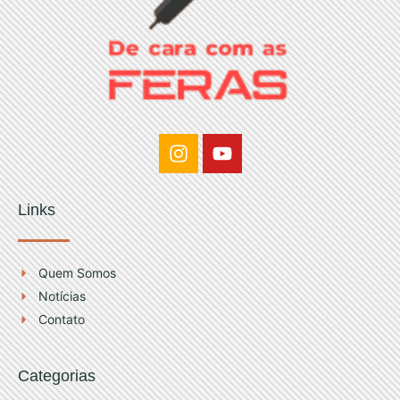
I
Y
n
o
s
u
t
t
Links
a
u
g
b
r
e
Quem Somos
a
Notícias
m
Contato
Categorias