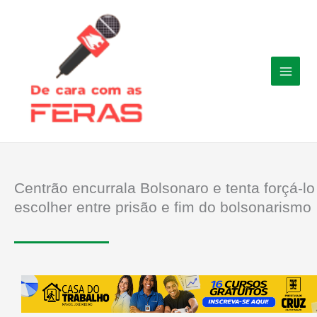
Ir
para
o
conteúdo
Centrão encurrala Bolsonaro e tenta forçá-lo
escolher entre prisão e fim do bolsonarismo