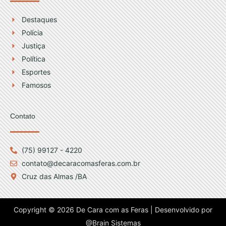
Destaques
Polícia
Justiça
Política
Esportes
Famosos
Contato
(75) 99127 - 4220
contato@decaracomasferas.com.br
Cruz das Almas /BA
Copyright © 2026 De Cara com as Feras | Desenvolvido por
@Brain Sistemas