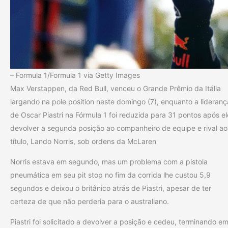
– Formula 1/Formula 1 via Getty Images
Max Verstappen, da Red Bull, venceu o Grande Prêmio da Itália
largando na pole position neste domingo (7), enquanto a lideranç
de Oscar Piastri na Fórmula 1 foi reduzida para 31 pontos após el
devolver a segunda posição ao companheiro de equipe e rival ao
título, Lando Norris, sob ordens da McLaren
Norris estava em segundo, mas um problema com a pistola
pneumática em seu pit stop no fim da corrida lhe custou 5,9
segundos e deixou o britânico atrás de Piastri, apesar de ter
certeza de que não perderia para o australiano.
Piastri foi solicitado a devolver a posição e cedeu, terminando e