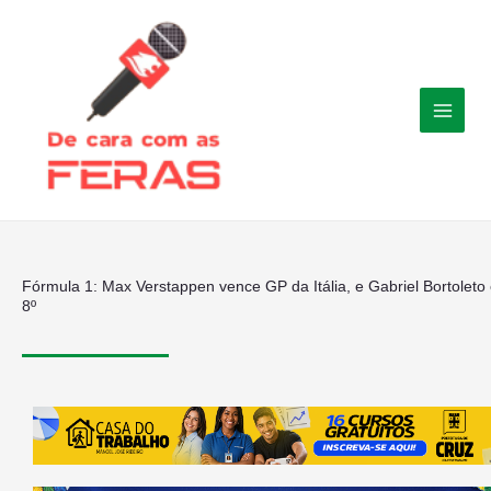
Ir
para
o
conteúdo
Fórmula 1: Max Verstappen vence GP da Itália, e Gabriel Bortoleto
8º