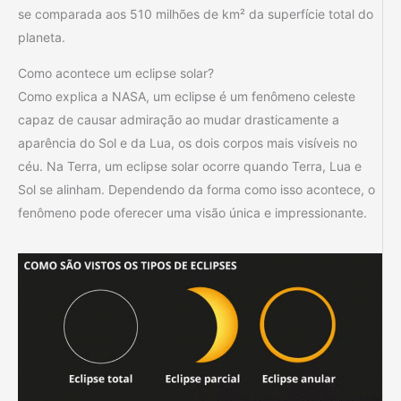
se comparada aos 510 milhões de km² da superfície total do
planeta.
Como acontece um eclipse solar?
Como explica a NASA, um eclipse é um fenômeno celeste
capaz de causar admiração ao mudar drasticamente a
aparência do Sol e da Lua, os dois corpos mais visíveis no
céu. Na Terra, um eclipse solar ocorre quando Terra, Lua e
Sol se alinham. Dependendo da forma como isso acontece, o
fenômeno pode oferecer uma visão única e impressionante.