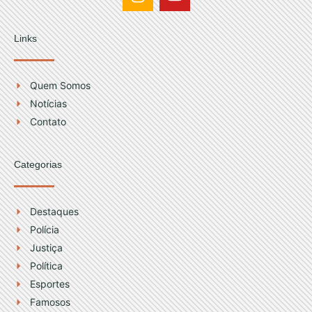
n
o
s
u
t
t
Links
a
u
g
b
r
e
Quem Somos
a
Notícias
m
Contato
Categorias
Destaques
Polícia
Justiça
Política
Esportes
Famosos