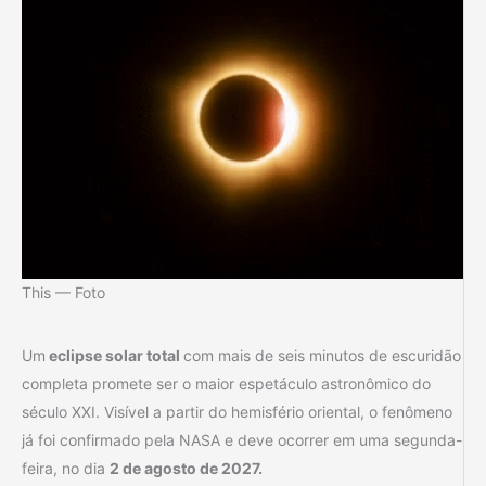
This — Foto
Um
eclipse solar total
com mais de seis minutos de escuridão
completa promete ser o maior espetáculo astronômico do
século XXI. Visível a partir do hemisfério oriental, o fenômeno
já foi confirmado pela NASA e deve ocorrer em uma segunda-
feira, no dia
2 de agosto de 2027.