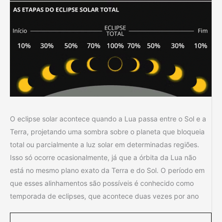
O eclipse solar acontece quando a Lua passa entre o Sol e a
Terra, projetando uma sombra sobre o planeta que bloqueia
total ou parcialmente a luz solar em determinadas regiões.
Isso só ocorre ocasionalmente, já que a órbita da Lua não
está no mesmo plano exato da Terra e do Sol. O período em
que esses alinhamentos são possíveis é conhecido como
temporada de eclipses, que acontece duas vezes por ano