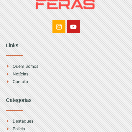
I
Y
n
o
s
u
t
t
Links
a
u
g
b
r
e
Quem Somos
a
Notícias
m
Contato
Categorias
Destaques
Polícia