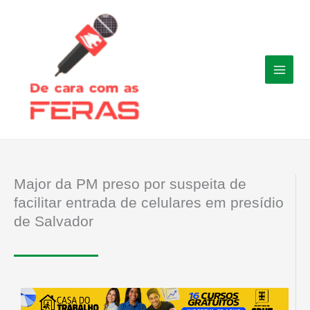
Ir
para
o
conteúdo
Major da PM preso por suspeita de
facilitar entrada de celulares em presídio
de Salvador