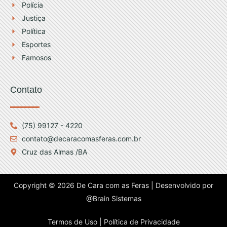
a
Polícia
m
Justiça
Política
Esportes
Famosos
Contato
(75) 99127 - 4220
contato@decaracomasferas.com.br
Cruz das Almas /BA
Copyright © 2026 De Cara com as Feras | Desenvolvido por
@Brain Sistemas
Termos de Uso |
Política de Privacidade