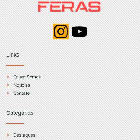
I
Y
n
o
Links
s
u
t
t
Quem Somos
Notícias
a
u
Contato
g
b
Categorias
r
e
Destaques