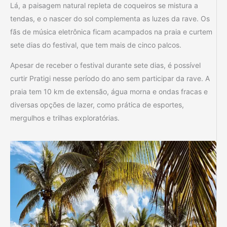
Lá, a paisagem natural repleta de coqueiros se mistura a
tendas, e o nascer do sol complementa as luzes da rave. Os
fãs de música eletrônica ficam acampados na praia e curtem
sete dias do festival, que tem mais de cinco palcos.
Apesar de receber o festival durante sete dias, é possível
curtir Pratigi nesse período do ano sem participar da rave. A
praia tem 10 km de extensão, água morna e ondas fracas e
diversas opções de lazer, como prática de esportes,
mergulhos e trilhas exploratórias.