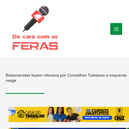
Ir
para
o
conteúdo
Bolsonaristas fazem ofensiva por Conselhos Tutelares e esquerda
reage