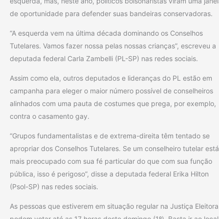
esquerda, mas, neste ano, políticos bolsonaristas viram uma jane
de oportunidade para defender suas bandeiras conservadoras.
“A esquerda vem na última década dominando os Conselhos
Tutelares. Vamos fazer nossa pelas nossas crianças”, escreveu a
deputada federal Carla Zambelli (PL-SP) nas redes sociais.
Assim como ela, outros deputados e lideranças do PL estão em
campanha para eleger o maior número possível de conselheiros
alinhados com uma pauta de costumes que prega, por exemplo,
contra o casamento gay.
“Grupos fundamentalistas e de extrema-direita têm tentado se
apropriar dos Conselhos Tutelares. Se um conselheiro tutelar está
mais preocupado com sua fé particular do que com sua função
pública, isso é perigoso”, disse a deputada federal Erika Hilton
(Psol-SP) nas redes sociais.
As pessoas que estiverem em situação regular na Justiça Eleitora
podem votar até as 17 horas deste domingo (1º). Basta ir ao local