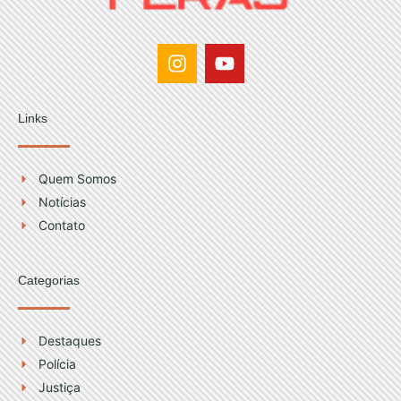
I
Y
n
o
s
u
t
t
Links
a
u
g
b
r
e
Quem Somos
a
Notícias
m
Contato
Categorias
Destaques
Polícia
Justiça