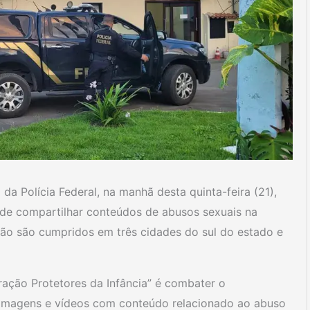
 Polícia Federal, na manhã desta quinta-feira (21),
s de compartilhar conteúdos de abusos sexuais na
são são cumpridos em três cidades do sul do estado e
ação Protetores da Infância” é combater o
 imagens e vídeos com conteúdo relacionado ao abuso