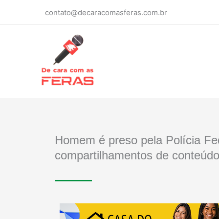
Ir
contato@decaracomasferas.com.br
para
o
conteúdo
Homem é preso pela Polícia Fe
compartilhamentos de conteúdos