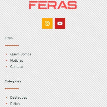
I
Y
n
o
s
u
t
t
Links
a
u
g
b
r
e
Quem Somos
a
Notícias
m
Contato
Categorias
Destaques
Polícia