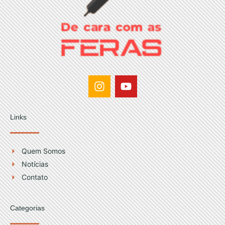
I
Y
n
o
s
u
t
t
Links
a
u
g
b
r
e
Quem Somos
a
Notícias
m
Contato
Categorias