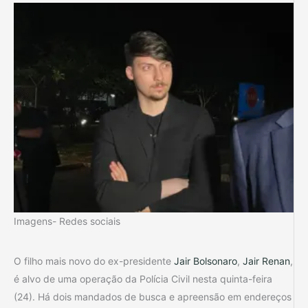
Imagens- Redes sociais
O filho mais novo do ex-presidente
Jair Bolsonaro
,
Jair Renan
,
é alvo de uma operação da Polícia Civil nesta quinta-feira
(24). Há dois mandados de busca e apreensão em endereços