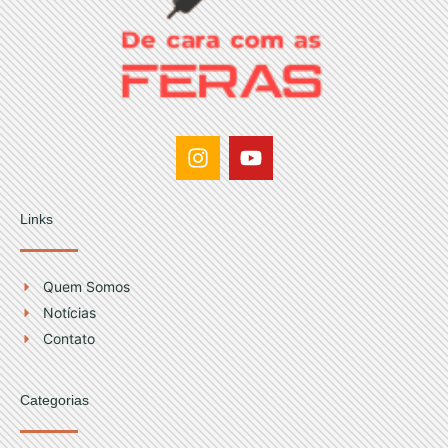
I
Y
n
o
s
u
t
t
Links
a
u
g
b
r
e
Quem Somos
a
Notícias
m
Contato
Categorias