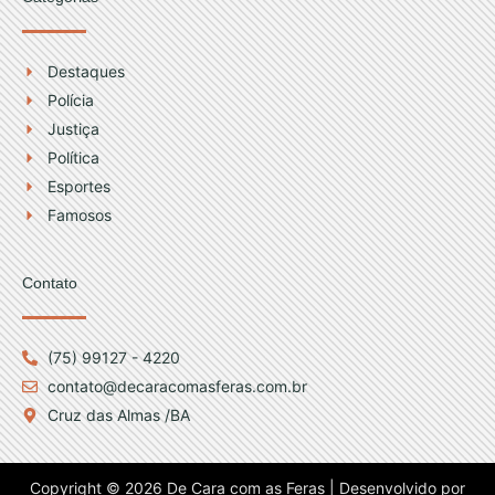
Destaques
Polícia
Justiça
Política
Esportes
Famosos
Contato
(75) 99127 - 4220
contato@decaracomasferas.com.br
Cruz das Almas /BA
Copyright © 2026 De Cara com as Feras | Desenvolvido por