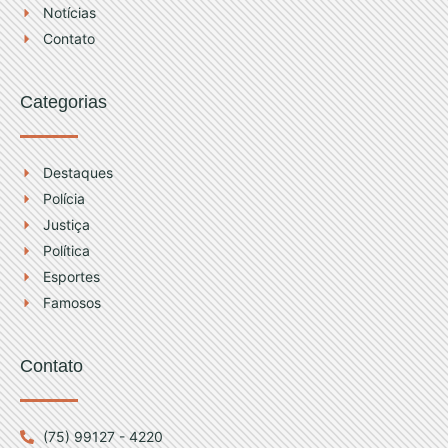
Notícias
a
u
Contato
g
b
Categorias
r
e
a
Destaques
Polícia
m
Justiça
Política
Esportes
Famosos
Contato
(75) 99127 - 4220