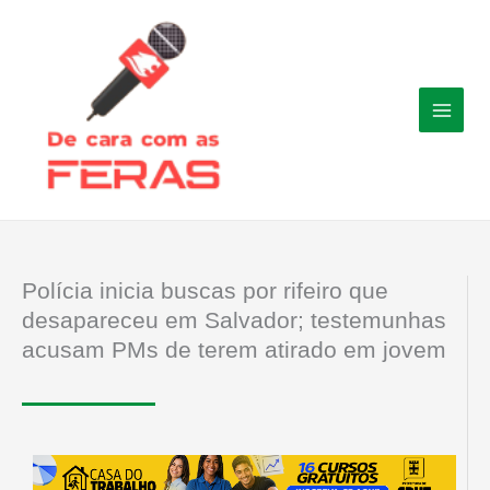
Ir
para
o
conteúdo
Polícia inicia buscas por rifeiro que
desapareceu em Salvador; testemunhas
acusam PMs de terem atirado em jovem