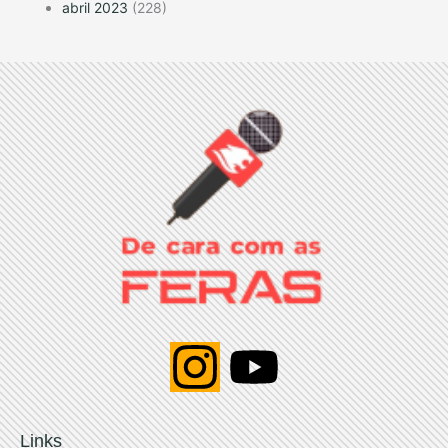
abril 2023
(228)
I
Y
n
o
Links