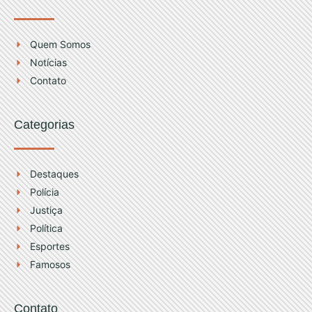
s
u
t
t
Quem Somos
Notícias
a
u
Contato
g
b
Categorias
r
e
a
Destaques
Polícia
m
Justiça
Política
Esportes
Famosos
Contato