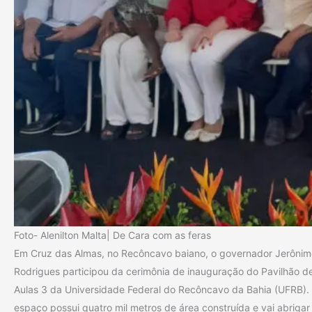
Foto- Alenilton Malta| De Cara com as feras
Em Cruz das Almas, no Recôncavo baiano, o governador Jerônim
Rodrigues participou da cerimônia de inauguração do Pavilhão d
Aulas 3 da Universidade Federal do Recôncavo da Bahia (UFRB).
espaço possui quatro mil metros de área construída e vai abrigar