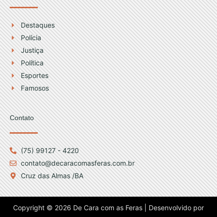
Destaques
Polícia
Justiça
Política
Esportes
Famosos
Contato
(75) 99127 - 4220
contato@decaracomasferas.com.br
Cruz das Almas /BA
Copyright © 2026 De Cara com as Feras | Desenvolvido por