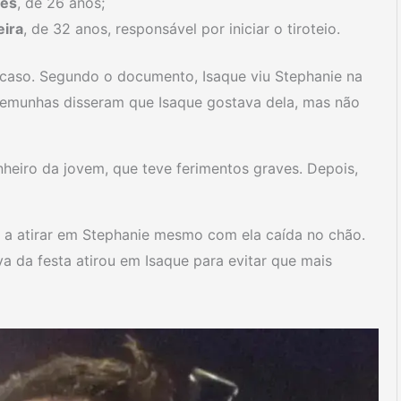
ães
, de 26 anos;
eira
, de 32 anos, responsável por iniciar o tiroteio.
 caso. Segundo o documento, Isaque viu Stephanie na
emunhas disseram que Isaque gostava dela, mas não
nheiro da jovem, que teve ferimentos graves. Depois,
 a atirar em Stephanie mesmo com ela caída no chão.
va da festa atirou em Isaque para evitar que mais