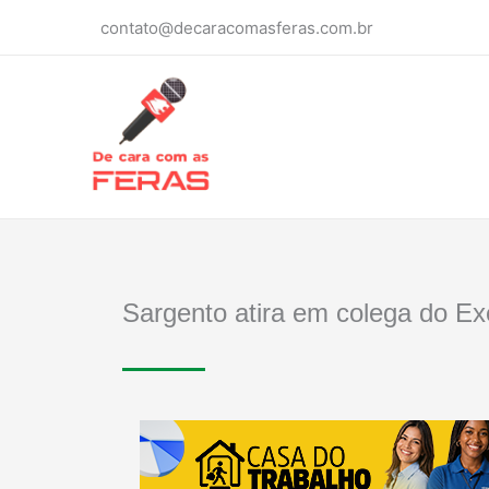
Ir
contato@decaracomasferas.com.br
para
o
conteúdo
Sargento atira em colega do Exé