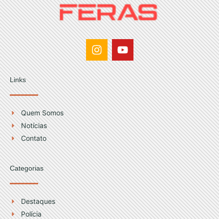
I
Y
n
o
s
u
t
t
Links
a
u
g
b
r
e
Quem Somos
a
Notícias
m
Contato
Categorias
Destaques
Polícia