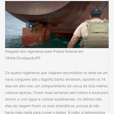
Resgate dos nigerianos pela Polícia Federal em
Vitória Divulgação/PF
Os quatro nigerianos que viajaram escondidos no leme de um
navio cargueiro até o Espírito Santo dividiram, durante os 14
dias em alto-mar, um compartimento de cerca de dois metros
cúbicos apenas. Foram duas semanas sem banho e local para
dormir, e com água e comida insuficientes. Os últimos três
dias de viagem foram os mais dramáticos, porque já não
havia mais nada para comer e beber. À noite, a temperatura