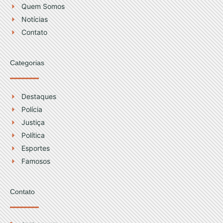
r
e
Quem Somos
a
Notícias
m
Contato
Categorias
Destaques
Polícia
Justiça
Política
Esportes
Famosos
Contato