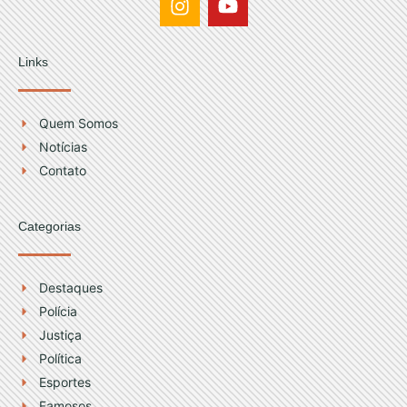
n
o
s
u
t
t
Links
a
u
g
b
r
e
Quem Somos
a
Notícias
m
Contato
Categorias
Destaques
Polícia
Justiça
Política
Esportes
Famosos