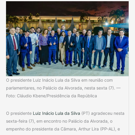
O presidente Luiz Inácio Lula da Silva em reunião com
parlamentares, no Palácio da Alvorada, nesta sexta (7). —
Foto: Cláudio Kbene/Presidência da República
O presidente
Luiz Inácio Lula da Silva
(PT) agradeceu nesta
sexta-feira (7), em encontro no Palácio da Alvorada, o
empenho do presidente da Câmara, Arthur Lira (PP-AL), e