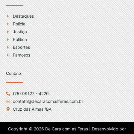
Destaques
Polícia
Justiça
Política
Esportes
Famosos
Contato
(75) 99127 - 4220
contato@decaracomasferas.com.br
Cruz das Almas /BA
Copyright © 2026 De Cara com as Feras | Desenvolvido por