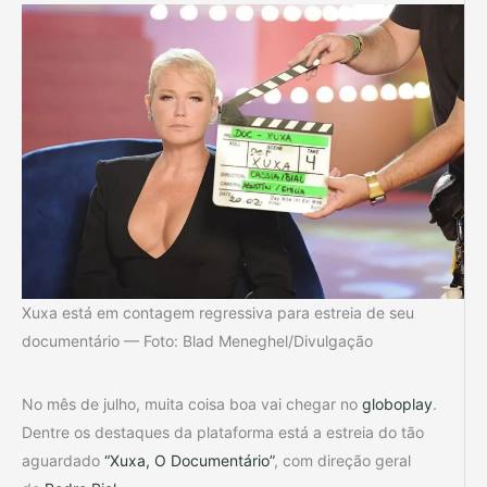
Xuxa está em contagem regressiva para estreia de seu
documentário — Foto: Blad Meneghel/Divulgação
No mês de julho, muita coisa boa vai chegar no
globoplay
.
Dentre os destaques da plataforma está a estreia do tão
aguardado
“Xuxa, O Documentário”
, com direção geral