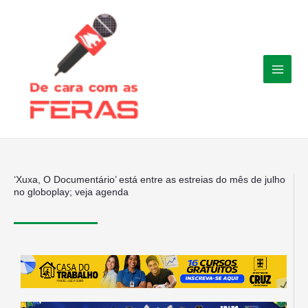
Ir
para
o
conteúdo
‘Xuxa, O Documentário’ está entre as estreias do mês de julho
no globoplay; veja agenda