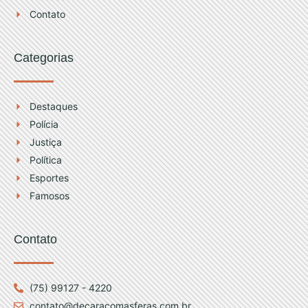
a
u
Contato
g
b
Categorias
r
e
a
Destaques
Polícia
m
Justiça
Política
Esportes
Famosos
Contato
(75) 99127 - 4220
contato@decaracomasferas.com.br