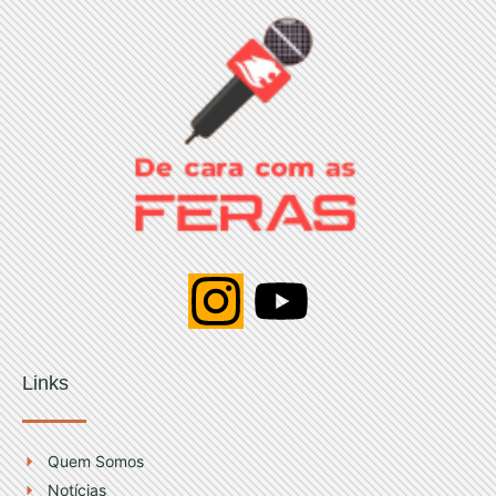
I
Y
n
o
Links
s
u
t
t
Quem Somos
Notícias