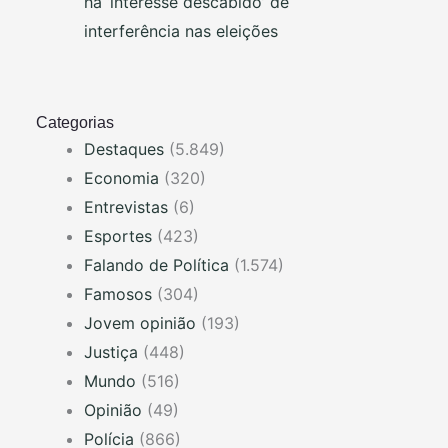
há ‘interesse descabido’ de
interferência nas eleições
Categorias
Destaques
(5.849)
Economia
(320)
Entrevistas
(6)
Esportes
(423)
Falando de Política
(1.574)
Famosos
(304)
Jovem opinião
(193)
Justiça
(448)
Mundo
(516)
Opinião
(49)
Polícia
(866)