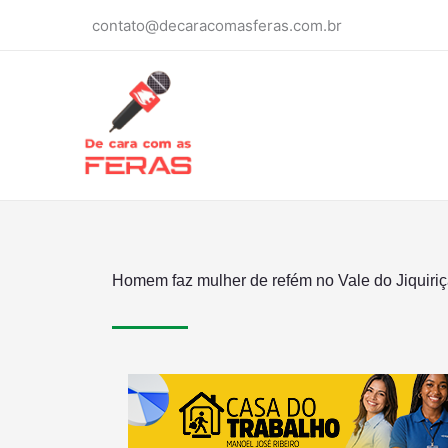
Ir
contato@decaracomasferas.com.br
para
o
conteúdo
Homem faz mulher de refém no Vale do Jiquiri