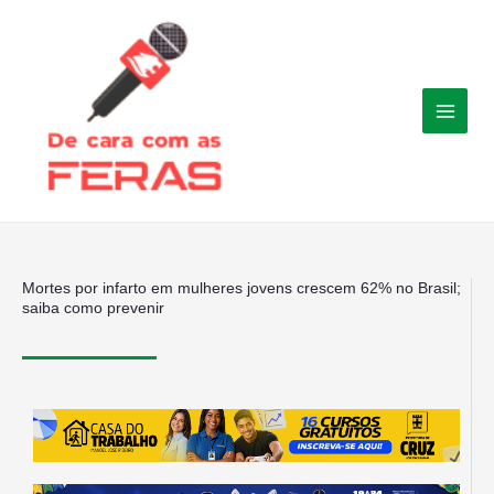
Ir
para
o
conteúdo
Mortes por infarto em mulheres jovens crescem 62% no Brasil;
saiba como prevenir