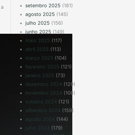
setembro 2025
(181)
 a
agosto 2025
(145)
julho 2025
(156)
junho 2025
(149)
maio 2025
(117)
abril 2025
(113)
março 2025
(104)
fevereiro 2025
(121)
janeiro 2025
(73)
dezembro 2024
(129)
novembro 2024
(108)
outubro 2024
(121)
setembro 2024
(159)
agosto 2024
(144)
julho 2024
(179)