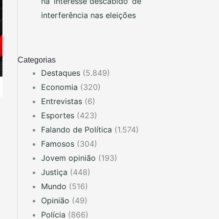
há ‘interesse descabido’ de
interferência nas eleições
Categorias
Destaques
(5.849)
Economia
(320)
Entrevistas
(6)
Esportes
(423)
Falando de Política
(1.574)
Famosos
(304)
Jovem opinião
(193)
Justiça
(448)
Mundo
(516)
Opinião
(49)
Polícia
(866)