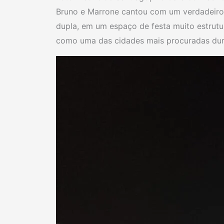
Bruno e Marrone cantou com um verdadeiro 
dupla, em um espaço de festa muito estrutu
como uma das cidades mais procuradas dur