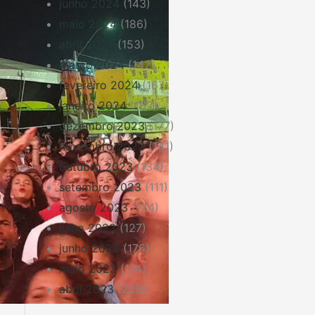
junho 2024
(143)
maio 2024
(186)
abril 2024
(153)
março 2024
(142)
fevereiro 2024
(167)
janeiro 2024
(162)
dezembro 2023
(177)
novembro 2023
(141)
outubro 2023
(134)
setembro 2023
(111)
agosto 2023
(124)
julho 2023
(127)
junho 2023
(176)
maio 2023
(174)
abril 2023
(228)