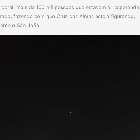
coral, mais de 100 mil pessoas que estavam ali esperando
rado, fazendo com que Cruz das Almas esteja figurando,
ante o São João,