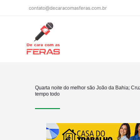
Ir
contato@decaracomasferas.com.br
para
o
conteúdo
Quarta noite do melhor são João da Bahia; Cru
tempo todo