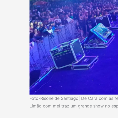
Foto-Risoneide Santiago| De Cara com as f
Limão com mel traz um grande show no esp